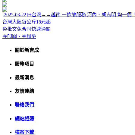
[2025-03-22]:+台灣←→越南 一條龍服務 河內、胡志明 均一價
[2025-03-15]:+散貨併櫃進出口
台灣大陸每公斤18元起
免批文免合同快速通關
零叩關、零風險
關於新吉成
服務項目
最新消息
友情連結
聯絡我們
網站相簿
檔案下載