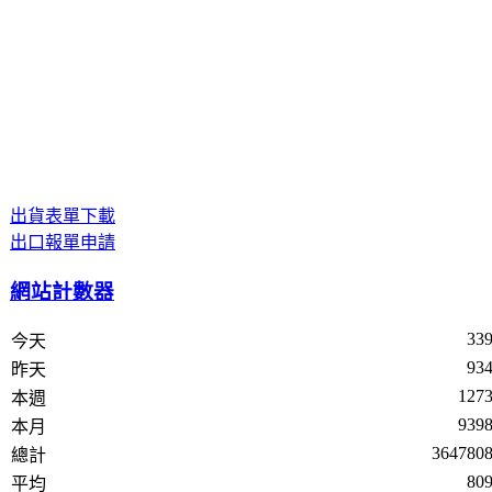
出貨表單下載
出口報單申請
網站計數器
33
今天
93
昨天
127
本週
939
本月
364780
總計
80
平均