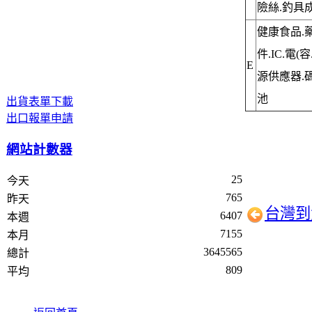
險絲.釣具
健康食品.藥
件.IC.電
E
源供應器.
池
出貨表單下載
出口報單申請
網站計數器
25
今天
765
昨天
台灣到
6407
本週
7155
本月
3645565
總計
809
平均