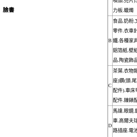
噴頭.亮片)
臉書
力板.蠟燭
食品.奶粉.
零件.衣車針
B
鐵.各種家具
鋁箔紙.壁紙
品.陶瓷飾
茶葉.衣物類
座)鑽(頭.
C
配件).車
配件.鐘錶
馬達.眼鏡.
車.高爾夫球
D
路插座.電池