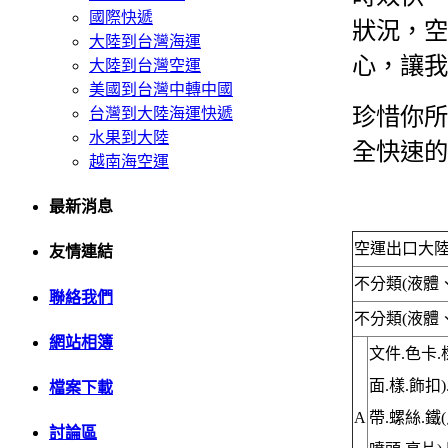
國際快遞
狀況，空
大陸到台灣海運
心，讓我
大陸到台灣空運
美國到台灣中轉中國
珍惜你所
台灣到大陸海運快遞
水果到大陸
全快速的
越南海空運
最新消息
空運出口大
友情連結
不分類(液體
聯絡我們
不分類(液體
網站相簿
文件.色卡.
面.樣.飾扣)
檔案下載
A
帶.螺絲.鐵(
討論區