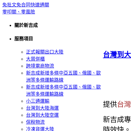
免批文免合同快速通關
零叩關、零風險
關於新吉成
服務項目
正式報關出口大陸
台灣到大
大貿併櫃
跨境電商物流
新吉成新增多條中亞五國、俄國、歐
洲等多條運輸路線
新吉成新增多條中亞五國、俄國、歐
洲等多條運輸路線
小三通運輸
提供
台灣
台灣到大陸海運
台灣到大陸空運
新吉成專
保稅物流
時效快。
冷凍貨運大陸