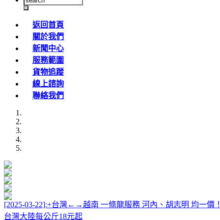
返回首頁
關於我們
新聞中心
服務範圍
貨物追蹤
線上諮詢
聯絡我們
[2025-03-22]:+台灣←→越南 一條龍服務 河內、胡志明 均一價
[2025-03-15]:+散貨併櫃進出口
台灣大陸每公斤18元起